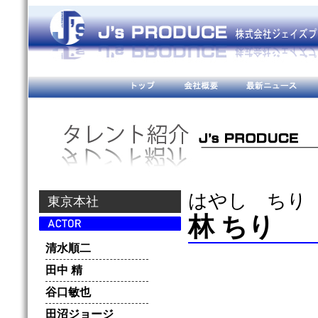
はやし ちり
東京本社
林 ちり
清水順二
田中 精
谷口敏也
田沼ジョージ