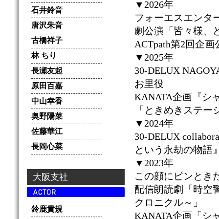
▼2026年
石井鈴音
フォーエスエンタ
唐沢朱音
劇公演「皆々様、
古橋祥子
ACTpath第2回企
林 ちり
▼2025年
30-DELUX NAGOYA
長瀬友起
お里役
原田百嘉
KANATA企画『シャラ
中山幸香
「ときめきステーショナ
奥野陽菜
▼2024年
佐藤華江
30-DELUX colla
長岡心菜
という永劫の物語
▼2023年
この顔にピンときた
大阪支社
配信朗読劇「時空警
クロニクル～」
鈴鹿貴規
KANATA企画「シ