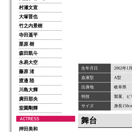
村瀬文宣
大塚晋也
竹之内景樹
寺田遥平
栗原 樹
森田凱斗
永易大空
生年月日
2002年1
藤原 渚
血液型
A型
渡邉 陸
出身地
岐阜県
川島大輝
特技
製菓、ビ
廣田那央
サイズ
身長158c
堂園剛輝
舞台
押田美和