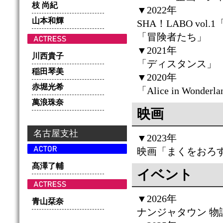
枝 尚紀
▼2022年
山本和輝
SHA！LABO vol
「冒険者たち」
▼2021年
川西貴子
「ディスタンス」
稲田琴美
▼2020年
赤堀光希
「Alice in Wonderl
萬浪珠奈
映画
名古屋支社
▼2023年
映画「まくをおろ
髙澤了輔
イベント
▼2026年
青山栞奈
ナンジャタウン 物