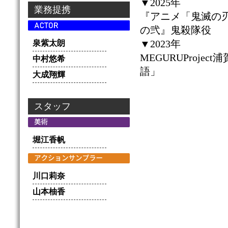
▼2025年
業務提携
『アニメ「鬼滅の刃
の弐』鬼殺隊役
▼2023年
泉紫太朗
MEGURUProj
中村悠希
語」
大成翔輝
スタッフ
堀江香帆
川口莉奈
山本柚香