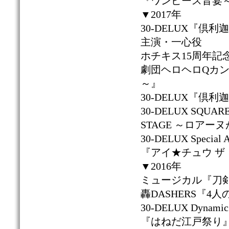
『ワンピース音宴
▼2017年
30-DELUX『倶利
主演・一心役
ホチキス15周年記
劇団ヘロヘロQカンパ
～』
30-DELUX『
30-DELUX SQUAR
STAGE ～ロア
30-DELUX Specia
『アイ★チュウ 
▼2016年
ミュージカル『刀
轟DASHERS『
30-DELUX Dynam
『はねだ江戸祭り