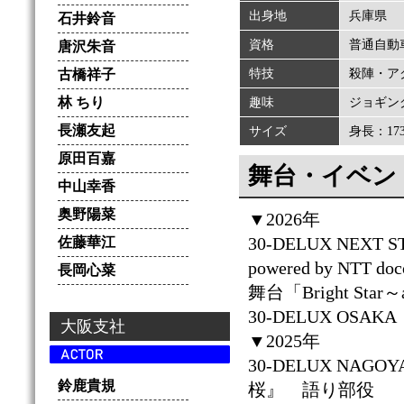
出身地
兵庫県
石井鈴音
資格
普通自動
唐沢朱音
古橋祥子
特技
殺陣・ア
林 ちり
趣味
ジョギン
長瀬友起
サイズ
身長：173
原田百嘉
舞台・イベン
中山幸香
奥野陽菜
▼2026年
30-DELUX NE
佐藤華江
powered by NTT
長岡心菜
舞台「Bright St
30-DELUX OS
大阪支社
▼2025年
30-DELUX NAGOYA
鈴鹿貴規
桜』 語り部役