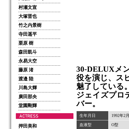
村瀬文宣
大塚晋也
竹之内景樹
寺田遥平
栗原 樹
森田凱斗
永易大空
30-DELU
藤原 渚
役を演じ、ス
渡邉 陸
魅了している
川島大輝
ジェイズプロデ
廣田那央
バー。
堂園剛輝
生年月日
1992年2
血液型
O型
押田美和