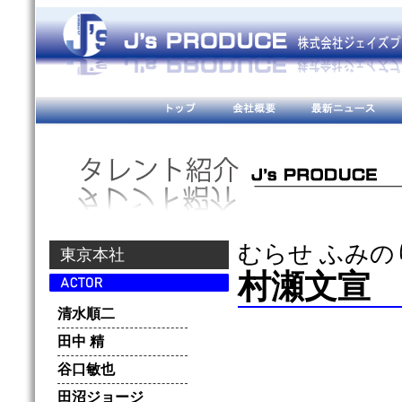
むらせ ふみの
東京本社
村瀬文宣
清水順二
田中 精
谷口敏也
田沼ジョージ