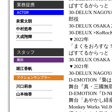
業務提携
ぱすてるからっと
30-DELUX NAGOY
郎役
泉紫太朗
30-DELUX OSAKA
中村悠希
30-DELUX ×KoR
大成翔輝
▼2022年
「まくをおろすな！
スタッフ
ぱすてるからっと
30-DELUX OS
▼2021年
堀江香帆
30-DELUX NAG
D-EMOTION『
舞台『真・三國無双 
川口莉奈
D-EMOTION『
山本柚香
舞台「あやかし緋
Monkey Works