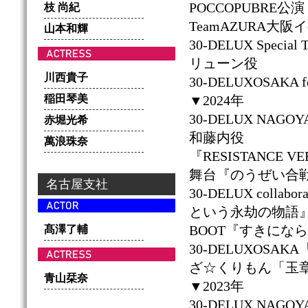
POCCOPUBRE
枝 尚紀
TeamAZURA大
山本和輝
30-DELUX Spec
リューン役
川西貴子
30-DELUXOSAK
稲田琴美
▼2024年
30-DELUX NAG
赤堀光希
和藤内役
萬浪珠奈
『RESISTANCE V
舞台『のうぜい合
名古屋支社
30-DELUX colla
という永劫の物語
BOOT『すきにな
髙澤了輔
30-DELUXOS
ざ☆くりもん「玉
青山栞奈
▼2023年
30-DELUX N