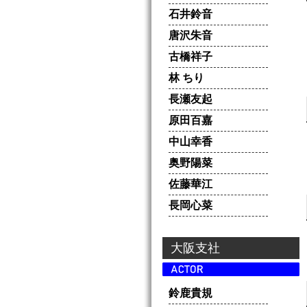
石井鈴音
唐沢朱音
古橋祥子
林 ちり
長瀬友起
原田百嘉
中山幸香
奥野陽菜
佐藤華江
長岡心菜
大阪支社
鈴鹿貴規