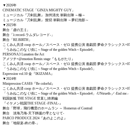
▼2026年
CINEMATIC STAGE「GINZA MIGHTY GUY」
ミュージカル『刀剣乱舞』 加州清光 単騎出陣 ～極～
ミュージカル『刀剣乱舞』 髭切 単騎出陣 ～夢幻泡影～
▼2025年
舞台「虚の王:∥」
舞台「λ:record-ラムダレコード-」
舞台「RE:BIRTH」
こくみん共済 coop ホール／スペース・ゼロ 提携公演 進戯団 夢命クラシックス×07th Expa
「うみねこのなく頃に～Stage of the golden Witch～Episode6」
PERSONA3 Lunation the Act
アメツチ×@emotion Remix stage『ももがたり』
こくみん共済 coop ホール／スペース・ゼロ 提携公演 進戯団 夢命クラシックス×07th Expa
「うみねこのなく頃に～Stage of the golden Witch～Episode5」
Expression vol.10 金『IKIZAMA』
▼2024年
Minipression CASE6『Be colorful』
こくみん共済 coop ホール／スペース・ゼロ 提携公演 進戯団 夢命クラシックス×07th Expa
「うみねこのなく頃に～Stage of the golden Witch～Episode4」-UNtrueth-／-End me.-
戦国妖狐 THE STAGE 世直し姉弟編
『イケメン戦国THE STAGE -FINAL-』
舞台「野球」飛行機雲のホームラン ～ Homerun of Contrail
舞台 淡海乃海-天下静謐の雫となりて-
PARCO PRODUCE 2024『あのよこのよ』
舞台「地獄楽-終の章-」