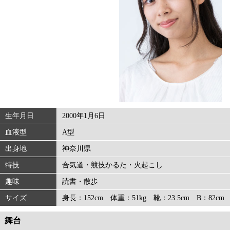
生年月日
2000年1月6日
血液型
A型
出身地
神奈川県
特技
合気道・競技かるた・火起こし
趣味
読書・散歩
サイズ
身長：152cm 体重：51kg 靴：23.5cm B：82cm
舞台