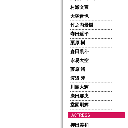
村瀬文宣
大塚晋也
竹之内景樹
寺田遥平
栗原 樹
森田凱斗
永易大空
藤原 渚
渡邉 陸
川島大輝
廣田那央
堂園剛輝
押田美和