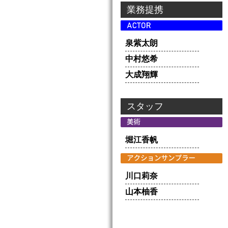
業務提携
泉紫太朗
中村悠希
大成翔輝
スタッフ
堀江香帆
川口莉奈
山本柚香