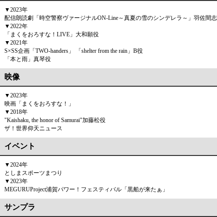
▼2023年
配信朗読劇「時空警察ヴァージナルON-Line～真夏の雪のシンデレラ～」羽佐間
▼2022年
「まくをおろすな！LIVE」大和願役
▼2021年
S×SS企画「TWO-handers」 「shelter from the rain」B役
「本と雨」真琴役
映像
▼2023年
映画「まくをおろすな！」
▼2018年
"Kaishaku, the honor of Samurai"加藤松役
ザ！世界仰天ニュース
イベント
▼2024年
としまスポーツまつり
▼2023年
MEGURUProject浦賀パワー！フェスティバル「黒船が来たぁ」
サンプラ