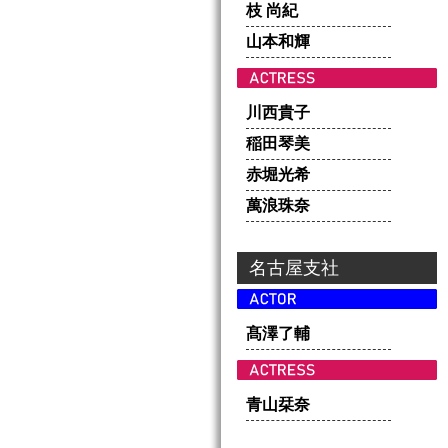
枝 尚紀
山本和輝
川西貴子
稲田琴美
赤堀光希
萬浪珠奈
名古屋支社
髙澤了輔
青山栞奈