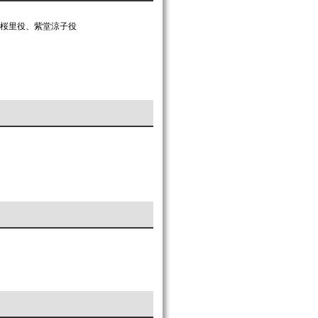
志桜里役、紫堂涼子役