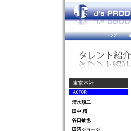
東京本社
清水順二
田中 精
谷口敏也
田沼ジョージ